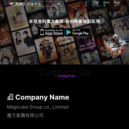
首
魔方漫
隐私政
用户协
页
剧
策
议
欢迎来到魔方集团-你的终极短剧应用
Company Name
Magicube Group co., Limited
魔方集團有限公司